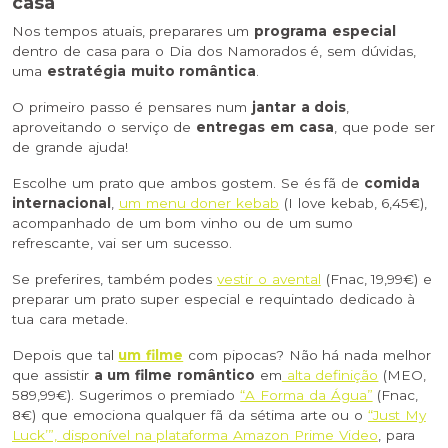
casa
Nos tempos atuais, preparares um
programa especial
dentro de casa para o Dia dos Namorados é, sem dúvidas,
uma
estratégia muito romântica
.
O primeiro passo é pensares num
jantar a dois
,
aproveitando o serviço de
entregas em casa
, que pode ser
de grande ajuda!
Escolhe um prato que ambos gostem. Se és fã de
comida
internacional
,
um menu doner kebab
(I love kebab, 6,45€),
acompanhado de um bom vinho ou de um sumo
refrescante, vai ser um sucesso.
Se preferires, também podes
vestir o avental
(Fnac, 19,99€) e
preparar um prato super especial e requintado dedicado à
tua cara metade.
Depois que tal
um filme
com pipocas? Não há nada melhor
que assistir
a um filme romântico
em
alta definição
(MEO,
589,99€). Sugerimos o premiado
“A Forma da Água”
(Fnac,
8€) que emociona qualquer fã da sétima arte ou o
“Just My
Luck’”, disponível na plataforma Amazon Prime Video
, para