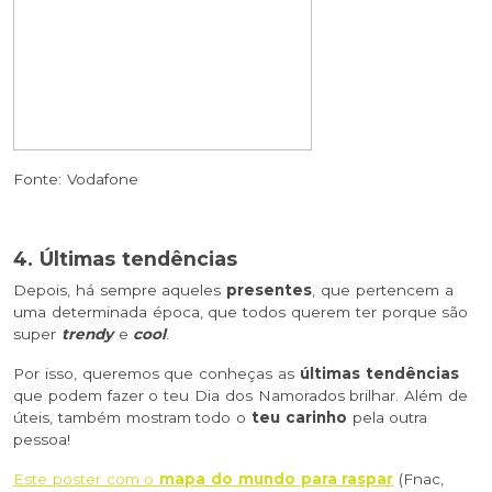
Fonte: Vodafone
4. Últimas tendências
Depois, há sempre aqueles
presentes
, que pertencem a
uma determinada época, que todos querem ter porque são
super
trendy
e
cool
.
Por isso, queremos que conheças as
últimas tendências
que podem fazer o teu Dia dos Namorados brilhar. Além de
úteis, também mostram todo o
teu carinho
pela outra
pessoa!
Este poster com o
mapa do mundo para raspar
(Fnac,