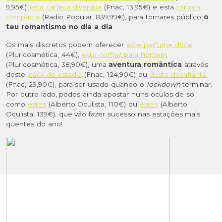
9,95€)
esta caneca divertida
(Fnac, 13,95€) e esta
câmara
compacta
(Radio Popular, 839,99€), para tornares público
o
teu romantismo no dia a dia
.
Os mais discretos podem oferecer
este perfume doce
(Pluricosmética, 44€),
este
coffret
para homem
(Pluricosmética, 38,90€), uma
aventura romântica
através
deste
pack
de estadia
(Fnac, 124,90€) ou
deste desafiante
(Fnac, 29,90€), para ser usado quando o
lockdown
terminar.
Por outro lado, podes ainda apostar nuns óculos de sol
como
estes
(Alberto Oculista, 110€) ou
estes
(Alberto
Oculista, 139€), que vão fazer sucesso nas estações mais
quentes do ano!