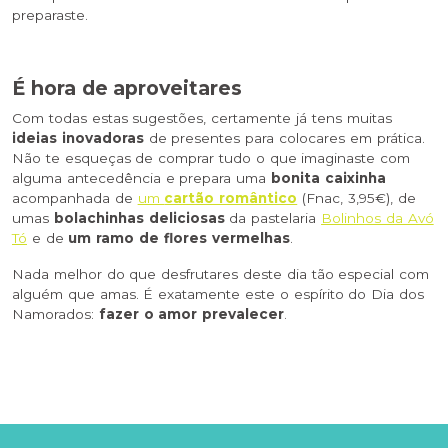
preparaste.
É hora de aproveitares
Com todas estas sugestões, certamente já tens muitas
ideias inovadoras
de presentes para colocares em prática.
Não te esqueças de comprar tudo o que imaginaste com
alguma antecedência e prepara uma
bonita caixinha
acompanhada de
um
cartão romântico
(Fnac, 3,95€), de
umas
bolachinhas deliciosas
da pastelaria
Bolinhos da Avó
Tó
e de
um ramo de flores vermelhas
.
Nada melhor do que desfrutares deste dia tão especial com
alguém que amas. É exatamente este o espírito do Dia dos
Namorados:
fazer o amor prevalecer
.