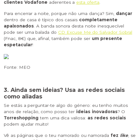
clientes Vodafone
aderentes a
esta oferta
.
Para encerrar a noite, porque não uma dança? Sim,
dançar
dentro de casa é típico dos casais
completamente
apaixonados
. A banda sonora desta noite inesquecível
pode ser uma balada do
CD Excuse Me do Salvador Sobral
(Fnac, 8€) que, afinal, também pode ser
um presente
espetacular
!
Fonte: MEO
3. Ainda sem ideias? Usa as redes sociais
como aliadas
Se estás a perguntar-te algo do género: eu tenho muitos
anos de relação, como posso ter
ideias inovadoras
? O
Torreshopping
tem uma dica valiosa:
as redes sociais
podem ajudar muito!
Vê as páginas que o teu namorado ou namorada
fez
like
, se