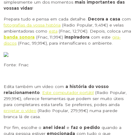
simplesmente um dos momentos
mais importantes das
vossas vidas
!
Prepara tudo e pensa em cada detalhe.
Decora a casa
com
fotografias da vossa história
(Radio Popular, 9,49€) e velas
ambientadoras como
esta
(Fnac, 12,70€). Depois, coloca uma
banda sonora
(Fnac, 11,99€)
inspiradora
com este
gira-
discos
(Fnac, 99,99€), para intensificares o ambiente.
Fonte: Fnac
Edita também um vídeo com
a história do vosso
relacionamento
.
Este computador portátil
(Radio Popular,
299,99€), oferece ferramentas que podem ser muito úteis
para completares esta tarefa. Se preferires, podes ainda
projetar o vídeo
(Radio Popular, 279,99€) numa parede
branca lá de casa.
Por fim, escolhe o
anel ideal
e
faz o pedido
quando a
outra pessoa estiver
emocionada
com tudo o que