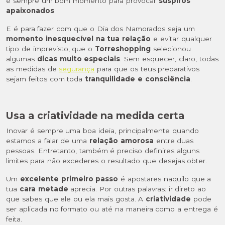
é sempre um bom momento para provocar
suspiros
apaixonados
.
E é para fazer com que o Dia dos Namorados seja um
momento inesquecível na tua relação
e evitar qualquer
tipo de imprevisto, que o
Torreshopping
selecionou
algumas
dicas muito especiais
. Sem esquecer, claro, todas
as medidas de
segurança
para que os teus preparativos
sejam feitos com toda
tranquilidade e consciência
.
Usa a criatividade na medida certa
Inovar é sempre uma boa ideia, principalmente quando
estamos a falar de uma
relação amorosa
entre duas
pessoas. Entretanto, também é preciso definires alguns
limites para não excederes o resultado que desejas obter.
Um
excelente primeiro passo
é apostares naquilo que a
tua
cara metade
aprecia. Por outras palavras: ir direto ao
que sabes que ele ou ela mais gosta. A
criatividade
pode
ser aplicada no formato ou até na maneira como a entrega é
feita.