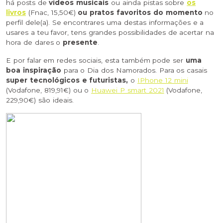
há posts de
vídeos musicais
ou ainda pistas sobre
os
livros
(Fnac, 15,50€)
ou pratos favoritos do momento
no
perfil dele(a). Se encontrares uma destas informações e a
usares a teu favor, tens grandes possibilidades de acertar na
hora de dares o
presente
.
E por falar em redes sociais, esta também pode ser
uma
boa inspiração
para o Dia dos Namorados. Para os casais
super tecnológicos e futuristas,
o
IPhone 12 mini
(Vodafone, 819,91€) ou o
Huawei P smart 2021
(Vodafone,
229,90€) são ideais.