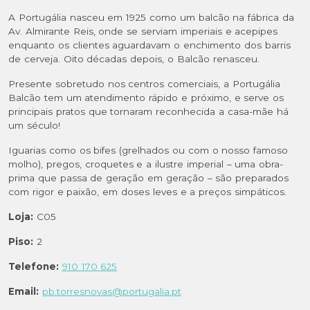
A Portugália nasceu em 1925 como um balcão na fábrica da
Av. Almirante Reis, onde se serviam imperiais e acepipes
enquanto os clientes aguardavam o enchimento dos barris
de cerveja. Oito décadas depois, o Balcão renasceu.
Presente sobretudo nos centros comerciais, a Portugália
Balcão tem um atendimento rápido e próximo, e serve os
principais pratos que tornaram reconhecida a casa-mãe há
um século!
Iguarias como os bifes (grelhados ou com o nosso famoso
molho), pregos, croquetes e a ilustre imperial – uma obra-
prima que passa de geração em geração – são preparados
com rigor e paixão, em doses leves e a preços simpáticos.
Loja:
C05
Piso:
2
Telefone:
910 170 625
Email:
pb.torresnovas@portugalia.pt