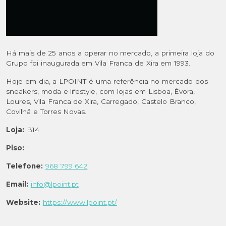
Há mais de 25 anos a operar no mercado, a primeira loja do
Grupo foi inaugurada em Vila Franca de Xira em 1993.
Hoje em dia, a LPOINT é uma referência no mercado dos
sneakers, moda e lifestyle, com lojas em Lisboa, Évora,
Loures, Vila Franca de Xira, Carregado, Castelo Branco,
Covilhã e Torres Novas.
Loja:
B14
Piso:
1
Telefone:
968 799 642
Email:
info@lpoint.pt
Website:
https://www.lpoint.pt/