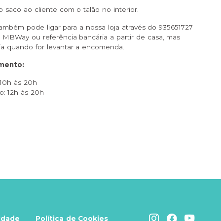
o saco ao cliente com o talão no interior.
 também pode ligar para a nossa loja através do 935651727
 MBWay ou referência bancária a partir de casa, mas
ja quando for levantar a encomenda.
mento:
 10h às 20h
: 12h às 20h
cidade
Política de Cookies