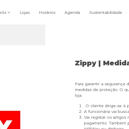
Nós
Lojas
Horários
Agenda
Sustentabilidade
Zippy | Medi
Para garantir a segurança 
medidas de proteção. O q
loja:
O cliente dirige-se à 
A funcionária vai busca
Vai registar os artigo
pagamento. Também pod
MBWay ou dinheiro.