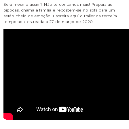
Será mesmo assim? Não te contamos mais! Prepara as
pipocas, chama a família e recostem-se no sofá para um
serão cheio de emoção! Espreita aqui o trailer da terceira
temporada, estreada a 27 de março de 2020: