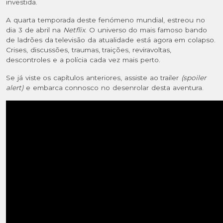
investida.
A quarta temporada deste fenómeno mundial, estreou no
dia 3 de abril na
Netflix
. O universo do mais famoso bando
de ladrões da televisão da atualidade está agora em colapso.
Crises, discussões, traumas, traições, reviravoltas,
descontroles e a polícia cada vez mais perto.
Se já viste os capítulos anteriores, assiste ao trailer
(spoiler
alert)
e embarca connosco no desenrolar desta aventura.