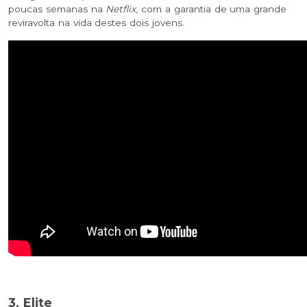
poucas semanas na
Netflix
, com a garantia de uma grande
reviravolta na vida destes dois jovens.
3. Elite