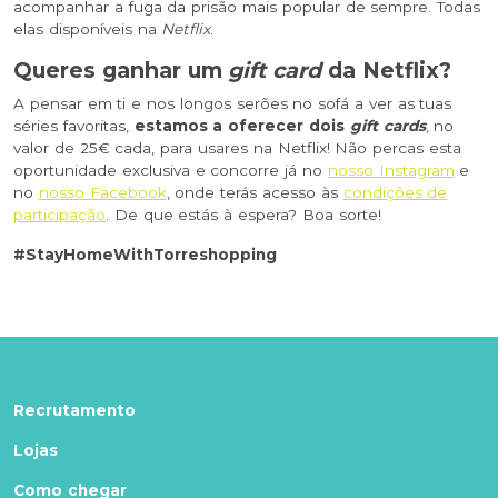
acompanhar a fuga da prisão mais popular de sempre. Todas
elas disponíveis na
Netflix
.
Queres ganhar um
gift card
da
Netflix?
A pensar em ti e nos longos serões no sofá a ver as tuas
séries favoritas,
estamos a oferecer dois
gift cards
, no
valor de 25€ cada, para usares na Netflix! Não percas esta
oportunidade exclusiva e concorre já no
nosso Instagram
e
no
nosso Facebook
, onde terás acesso às
condições de
participação
. De que estás à espera? Boa sorte!
#StayHomeWithTorreshopping
Recrutamento
Lojas
Como chegar