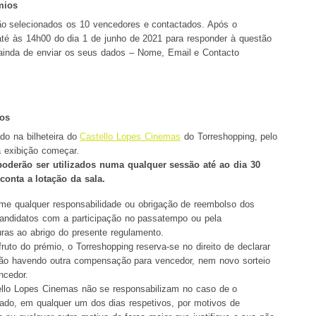
mios
ão selecionados os 10 vencedores e contactados. Após o
até às 14h00 do dia 1 de junho de 2021 para responder à questão
 ainda de enviar os seus dados – Nome, Email e Contacto
ios
do na bilheteira do
Castello Lopes Cinemas
do Torreshopping, pelo
 exibição começar.
poderão ser utilizados numa qualquer sessão até ao dia 30
conta a lotação da sala.
me qualquer responsabilidade ou obrigação de reembolso dos
candidatos com a participação no passatempo ou pela
ras ao abrigo do presente regulamento.
ruto do prémio, o Torreshopping reserva-se no direito de declarar
não havendo outra compensação para vencedor, nem novo sorteio
ncedor.
ello Lopes Cinemas não se responsabilizam no caso de o
ado, em qualquer um dos dias respetivos, por motivos de