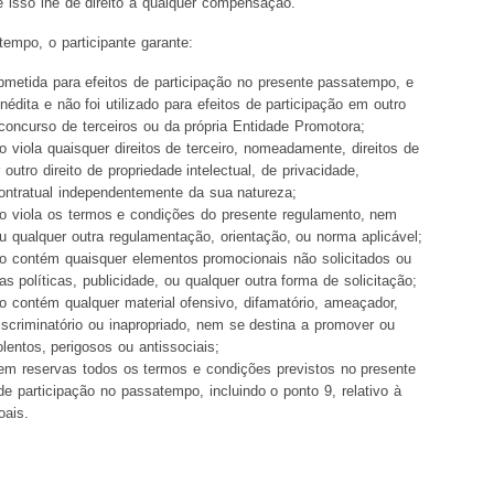
 isso lhe dê direito a qualquer compensação.
tempo, o participante garante:
bmetida para efeitos de participação no presente passatempo, e
 inédita e não foi utilizado para efeitos de participação em outro
 concurso de terceiros ou da própria Entidade Promotora;
 viola quaisquer direitos de terceiro, nomeadamente, direitos de
outro direito de propriedade intelectual, de privacidade,
contratual independentemente da sua natureza;
o viola os termos e condições do presente regulamento, nem
ou qualquer outra regulamentação, orientação, ou norma aplicável;
o contém quaisquer elementos promocionais não solicitados ou
 políticas, publicidade, ou qualquer outra forma de solicitação;
o contém qualquer material ofensivo, difamatório, ameaçador,
discriminatório ou inapropriado, nem se destina a promover ou
lentos, perigosos ou antissociais;
em reservas todos os termos e condições previstos no presente
de participação no passatempo, incluindo o ponto 9, relativo à
oais.