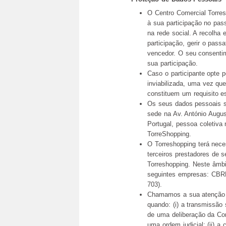
O Centro Comercial Torres
à sua participação no pa
na rede social. A recolha 
participação, gerir o pass
vencedor. O seu consentim
sua participação.
Caso o participante opte 
inviabilizada, uma vez q
constituem um requisito es
Os seus dados pessoais s
sede na Av. António August
Portugal, pessoa coletiva
TorreShopping.
O Torreshopping terá nece
terceiros prestadores de
Torreshopping. Neste âmbi
seguintes empresas: CBR
703).
Chamamos a sua atenção 
quando: (i) a transmissão
de uma deliberação da Co
uma ordem judicial; (ii) a