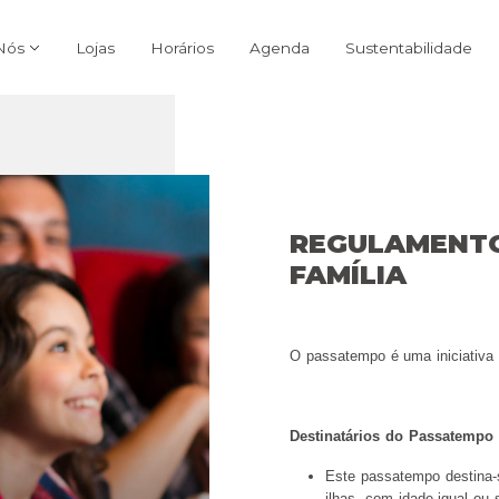
Nós
Lojas
Horários
Agenda
Sustentabilidade
REGULAMENTO
FAMÍLIA
O passatempo é uma iniciativa 
Destinatários do Passatempo
Este passatempo destina-s
ilhas, com idade igual ou 