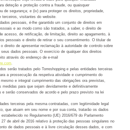
 para deteção e proteção contra a fraude, ou quaisquer
ou de segurança; e (iv) para proteger os direitos, propriedade,
 terceiros, visitantes do website.
 dados pessoais, é-lhe garantido um conjunto de direitos em
ssoais e ao modo como são tratados, a saber, o direito de
e acesso, de retificação, de limitação, direito ao apagamento, à
os pessoais e direito de retirar o seu consentimento. O titular de
o direito de apresentar reclamação à autoridade de controlo sobre
seus dados pessoais. O exercício de qualquer dos direitos
ito através do endereço de e-mail
bre.com
.
idos s
erão tratados pelo Torreshopping e pelas entidades terceiras
ara a prossecução da respetiva atividade e cumprimento do
 mesmo e integral cumprimento das obrigações ora previstas,
s medidas para que sejam devidamente e definitivamente
e serão conservados de acordo e pelo prazo previsto na lei
dades terceiras pela mesma contratadas, com legitimidade legal
eito, que atuam em seu nome e por sua conta, tratarão os dados
 estabelecido no Regulamento (UE) 2016/679 do Parlamento
27 de abril de 2016 relativo à proteção das pessoas singulares no
mento de dados pessoais e à livre circulação desses dados, e com