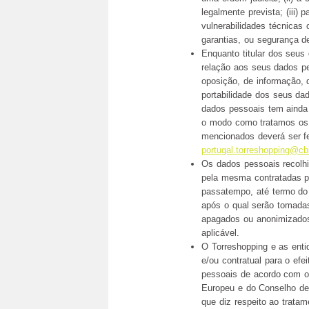
legalmente prevista; (iii)
vulnerabilidades técnicas 
garantias, ou segurança de
Enquanto titular dos seus
relação aos seus dados pe
oposição, de informação, d
portabilidade dos seus dad
dados pessoais tem ainda 
o modo como tratamos os 
mencionados deverá ser fe
portugal.torreshopping@c
Os dados pessoais recolh
pela mesma contratadas p
passatempo, até termo do
após o qual serão tomada
apagados ou anonimizados 
aplicável.
O Torreshopping e as enti
e/ou contratual para o ef
pessoais de acordo com o
Europeu e do Conselho de 
que diz respeito ao trata