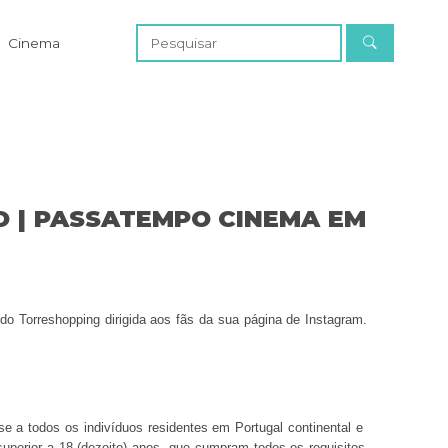
Cinema
 | PASSATEMPO CINEMA EM
do Torreshopping dirigida aos fãs da sua página de Instagram.
e a todos os indivíduos residentes em Portugal continental e
superior a 18 (dezoito) anos, que cumpram todos os requisitos