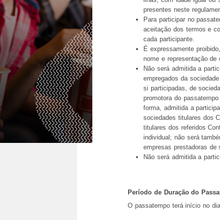
presentes neste regulamen
Para participar no passat
aceitação dos termos e co
cada participante.
É expressamente proibido,
nome e representação de 
Não será admitida a parti
empregados da sociedade 
si participadas, de socied
promotora do passatempo 
forma, admitida a partici
sociedades titulares dos C
titulares dos referidos C
individual; não será tamb
empresas prestadoras de s
Não será admitida a parti
Período de Duração do Pass
O passatempo terá início no di