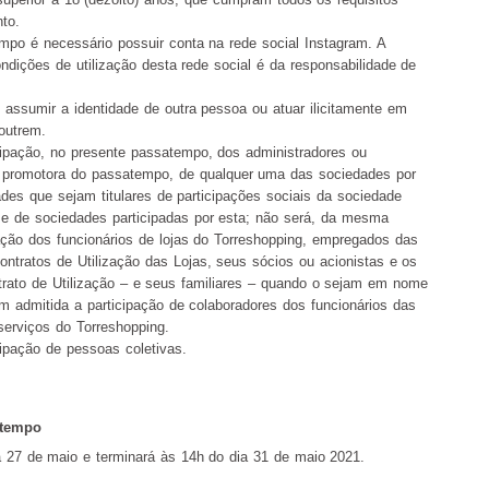
to.
empo é necessário possuir conta na rede social Instagram. A
ndições de utilização desta rede social é da responsabilidade de
 assumir a identidade de outra pessoa ou atuar ilicitamente em
outrem.
cipação, no presente passatempo, dos administradores ou
promotora do passatempo, de qualquer uma das sociedades por
ades que sejam titulares de participações sociais da sociedade
e de sociedades participadas por esta; não será, da mesma
pação dos funcionários de lojas do Torreshopping, empregados das
ontratos de Utilização das Lojas, seus sócios ou acionistas e os
ontrato de Utilização – e seus familiares – quando o sejam em nome
ém admitida a participação de colaboradores dos funcionários das
erviços do Torreshopping.
cipação de pessoas coletivas.
atempo
a 27 de mai
o e
terminará às 14h do
dia 31 de maio 2021.