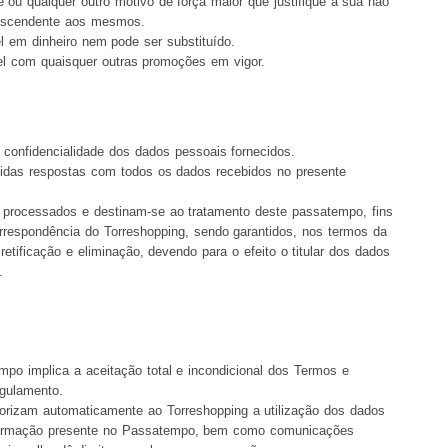
te ou qualquer outro motivo de força maior que justifique a sua não
ranscendente aos mesmos.
l em dinheiro nem pode ser substituído.
l com quaisquer outras promoções em vigor.
 confidencialidade dos dados pessoais fornecidos.
lidas respostas com todos os dados recebidos no presente
 processados e destinam-se ao tratamento deste passatempo, fins
correspondência do Torreshopping, sendo garantidos, nos termos da
 retificação e eliminação, devendo para o efeito o titular dos dados
.
mpo implica a aceitação total e incondicional dos Termos e
gulamento.
torizam automaticamente ao Torreshopping a utilização dos dados
nformação presente no Passatempo, bem como comunicações