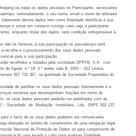
hopping irá tratar os dados pessoais do Participante, necessários
ssatempo, nomeadamente, o seu nome, email e nome de utilizador
e tratamento destes dados tem como finalidade identificar a sua
atempo e entrar em contacto consigo caso seja o participante
ento, enquanto titular dos dados, será condição indispensável à
por não os fornecer, a sua participação no passatempo será
ue a recolha e o processamento dos seus dados pessoais
sencial para a sua participação.
erão recolhidos e tratados pela sociedade DPPFB, S.A., com
o de Aguiar, n.º 19, 4.º andar, sala B, 1050 – 012 Lisboa,
 número 507 732 367, na qualidade de Sociedade Proprietária do
ssidade de partilhar os seus dados pessoais internamente e a
 serviços externos que desempenham funções em nome do
to, os seus dados pessoais poderão ser partilhados com as
E – Sociedade de Mediação Imobiliária, Lda. (NIPC 502 137
para o facto de os seus dados poderem ser comunicados
 seja efetuada no âmbito do cumprimento de uma obrigação legal,
missão Nacional de Proteção de Dados ou para cumprimento de
 comunicação seja levada a cabo para qualquer finalidade