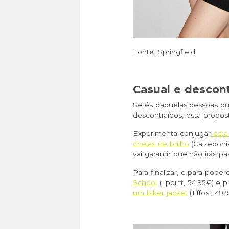
Fonte: Springfield
Casual e descon
Se és daquelas pessoas qu
descontraídos, esta propost
Experimenta conjugar
esta 
cheias de brilho
(Calzedoni
vai garantir que não irás p
Para finalizar, e para pode
School
(Lpoint, 54,95€) e 
um biker jacket
(Tiffosi, 49,