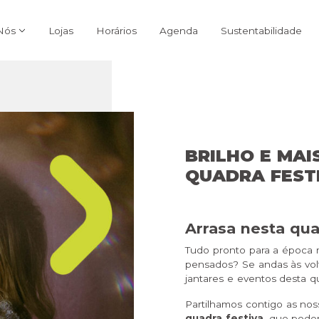
Nós
Lojas
Horários
Agenda
Sustentabilidade
BRILHO E MAI
QUADRA FEST
Arrasa nesta qu
Tudo pronto para a época 
pensados? Se andas às volt
jantares e eventos desta q
Partilhamos contigo as no
quadra festiva
, que pode