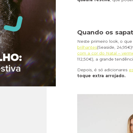
Quando os sapato
Neste primeiro look, o qu
brilhantes
(Seaside, 24,95€)
com a cor do Natal – verm
112,50€), a grande tendênc
Depois, é só adicionares
e
toque extra arrojado.