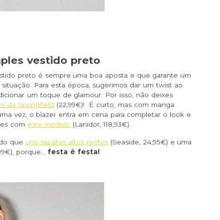
ples vestido preto
tido preto é sempre uma boa aposta e que garante um
situação. Para esta época, sugerimos dar um twist ao
adicionar um toque de glamour. Por isso, não deixes
o da Springfield
(22,99€)! É curto, mas com manga
 uma vez, o blazer entra em cena para completar o look e
nes com
este modelo
(Lanidor, 118,93€).
r do que
uns sapatos altos pretos
(Seaside, 24,95€) e uma
,99€), porque…
festa é festa!