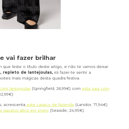
 vai fazer brilhar
 que leste o título deste artigo, e não te vamos deixar
k, repleto de lantejoulas,
irá fazer-te sentir a
oites mais mágicas desta quadra festiva.
 com lantejoulas
(Springfield, 26,99€) com
esta saia com
12,99€).
s, acrescenta
este casaco de fazenda
(Lanidor, 71,94€)
s sapatos altos em preto
(Seaside, 24,95€).