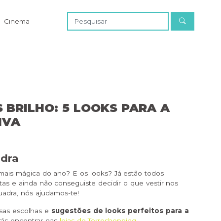
Cinema
S BRILHO: 5 LOOKS PARA A
IVA
adra
mais mágica do ano? E os looks? Já estão todos
as e ainda não conseguiste decidir o que vestir nos
uadra, nós ajudamos-te!
ssas escolhas e
sugestões de looks perfeitos para a
rás encontrar na
s
lojas do Torreshopping.