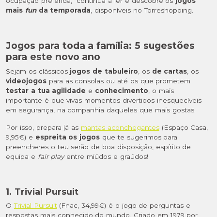
ocupação preferida, continua a ler e descobre os
jogos
mais
fun
da temporada
, disponíveis no Torreshopping.
Jogos para toda a família: 5 sugestões
para este novo ano
Sejam os clássicos
jogos de tabuleiro
, os
de cartas
, os
videojogos
para as consolas ou até os que prometem
testar a tua agilidade
e
conhecimento
, o mais
importante é que vivas momentos divertidos inesquecíveis
em segurança, na companhia daqueles que mais gostas.
Por isso, prepara já as
mantas aconchegantes
(Espaço Casa,
9,95€) e
espreita os jogos
que te sugerimos para
preencheres o teu serão de boa disposição, espírito de
equipa e
fair play
entre miúdos e graúdos!
1. Trivial Pursuit
O
Trivial Pursuit
(Fnac, 34,99€) é o jogo de perguntas e
respostas mais conhecido do mundo. Criado em 1979 por