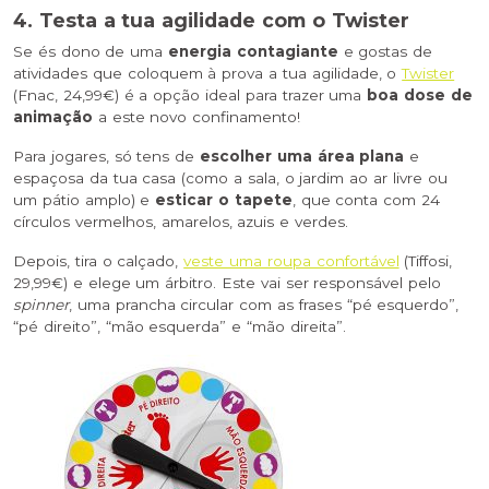
4. Testa a tua agilidade com o Twister
Se és dono de uma
energia contagiante
e gostas de
atividades que coloquem à prova a tua agilidade, o
Twister
(Fnac, 24,99€) é a opção ideal para trazer uma
boa dose de
animação
a este novo confinamento!
Para jogares, só tens de
escolher uma área plana
e
espaçosa da tua casa (como a sala, o jardim ao ar livre ou
um pátio amplo) e
esticar o tapete
, que
conta com 24
círculos vermelhos, amarelos, azuis e verdes.
Depois, tira o calçado,
veste uma roupa confortável
(Tiffosi,
29,99€) e elege um árbitro. Este vai ser responsável pelo
spinner
, uma prancha circular com as frases “pé esquerdo”,
“pé direito”, “mão esquerda” e “mão direita”.