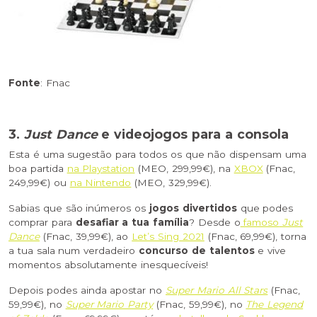
Fonte
: Fnac
3.
Just Dance
e videojogos para a consola
Esta é uma sugestão para todos os que não dispensam uma
boa partida
na Playstation
(MEO, 299,99€), na
XBOX
(Fnac,
249,99€) ou
na Nintendo
(MEO, 329,99€).
Sabias que são inúmeros os
jogos divertidos
que podes
comprar para
desafiar a tua família
? Desde o
famoso
Just
Dance
(Fnac, 39,99€), ao
Let’s Sing 2021
(Fnac, 69,99€), torna
a tua sala num verdadeiro
concurso de talentos
e vive
momentos absolutamente inesquecíveis!
Depois podes ainda apostar no
Super Mario All Stars
(Fnac,
59,99€), no
Super Mario Party
(Fnac, 59,99€), no
The Legend