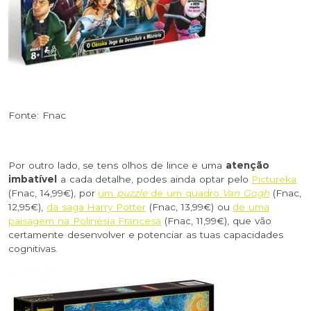
Fonte: Fnac
Por outro lado, se tens olhos de lince e uma
atenção
imbatível
a cada detalhe, podes ainda optar pelo
Pictureka
(Fnac, 14,99€), por
um
puzzle
de um quadro
Van Gogh
(Fnac,
12,95€),
da saga Harry Potter
(Fnac, 13,99€) ou
de uma
paisagem na Polinésia Francesa
(Fnac, 11,99€), que vão
certamente desenvolver e potenciar as tuas capacidades
cognitivas.