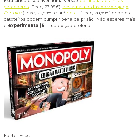
Está ainda disponível numa versão
destinada aos maus
perdedores
(Fnac, 23,99€),
nesta para os fãs do videojogo
Fortnite
(Fnac, 23,99€) e até
nesta
(Fnac, 28,99€) onde os
batoteiros podem cumprir pena de prisão. Não esperes mais
e
experimenta já
a tua edição preferida!
Fonte: Fnac