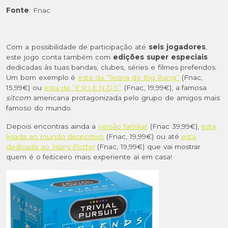
Fonte
: Fnac
Com a possibilidade de participação até
seis jogadores
,
este jogo conta também com
edições super especiais
dedicadas às tuas bandas, clubes, séries e filmes preferidos.
Um bom exemplo é
esta da “Teoria do Big Bang”
(Fnac,
15,99€) ou
esta de “F.R.I.E.N.D.S”
(Fnac, 19,99€), a famosa
sitcom
americana protagonizada pelo grupo de amigos mais
famoso do mundo.
Depois encontras ainda a
versão familiar
(Fnac 39,99€),
esta
ligada ao mundo desportivo
(Fnac, 19,99€) ou até
esta
dedicada ao
Harry Potter
(Fnac, 19,99€) que vai mostrar
quem é o feiticeiro mais experiente aí em casa!