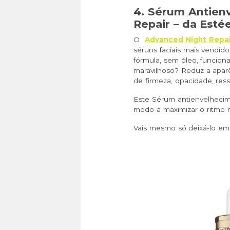
4. Sérum Antien
Repair – da Esté
O
Advanced Night Repai
séruns faciais mais vendido
fórmula, sem óleo, funcio
maravilhoso? Reduz a apar
de firmeza, opacidade, res
Este Sérum antienvelhecim
modo a maximizar o ritmo n
Vais mesmo só deixá-lo em