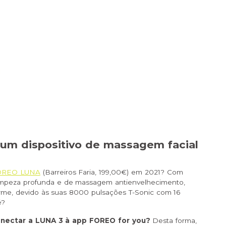
um dispositivo de massagem facial
OREO LUNA
(
Barreiros Faria
, 199,00€) em 2021? Com
impeza profunda e de massagem antienvelhecimento,
irme, devido às suas 8000 pulsações T-Sonic com 16
é?
nectar a LUNA 3 à app FOREO for you?
Desta forma,