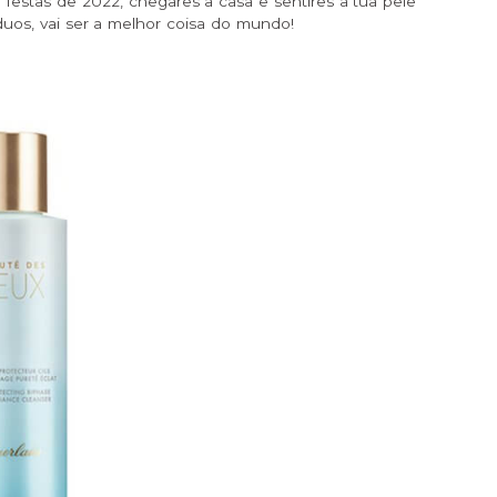
estas de 2022, chegares a casa e sentires a tua pele
síduos, vai ser a melhor coisa do mundo!