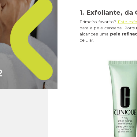
1. Exfoliante, da 
Primeiro favorito?
Este exfo
para a pele cansada. Por
alcances uma
pele refina
celular.