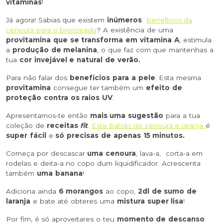
vitaminas
!
Já agora! Sabias que existem
inúmeros
benefícios da
cenoura para o bronzeado
? A existência de uma
provitamina que se transforma em vitamina A
, estimula
a
produção de melanina
, o que faz com que mantenhas a
tua
cor invejável e natural de verão.
Para não falar dos
benefícios para a pele
. Esta mesma
provitamina
consegue ter também um
efeito de
proteção contra os raios UV
.
Apresentamos-te então
mais uma sugestão
para a tua
coleção de
receitas
fit
.
Este batido de cenoura e laranja
é
super fácil
e
só precisas de apenas 15 minutos.
Começa por descascar
uma cenoura
, lava-a, corta-a em
rodelas e deita-a no copo dum liquidificador. Acrescenta
também
uma banana
!
Adiciona ainda
6 morangos
ao copo,
2dl de sumo de
laranja
e bate até obteres uma
mistura super lisa
!
Por fim, é só aproveitares o teu
momento de descanso