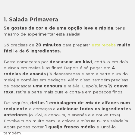
1. Salada Primavera
Se gostas de
cor e de uma opção leve e rápida
, tens
mesmo de experimentar esta salada!
Só precisas de
20 minutos
para preparar
esta receita
muito
fácil
e de
6 ingredientes.
Basta começares por
descascar um kiwi
, cortá-lo em dois
e ainda em meias luas finas! Depois é só pegar em
4
rodelas de ananás
(já descascadas e sem a parte dura do
meio) e cortá-las em pedaços. Além disso, também precisas
de descascar
uma cenoura
e ralá-la. Depois, lava
½ couve
roxa
, retira a parte mais dura e corta-a em pedaços finos.
De seguida,
deitas 1 embalagem de
mix
de alfaces num
recipiente
e começas a
adicionar todos os ingredientes
anteriores
(o kiwi, a cenoura, o ananás e a couve roxa).
Envolve tudo muito bem e coloca a mistura numa saladeira.
Agora podes cortar
1 queijo fresco médio
e juntá-lo
também.