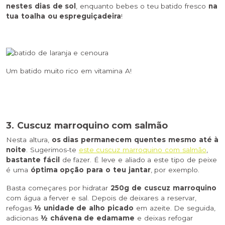
nestes dias de sol
, enquanto bebes o teu batido fresco
na
tua toalha ou espreguiçadeira
!
Um batido muito rico em vitamina A!
3. Cuscuz marroquino com salmão
Nesta altura,
os dias permanecem quentes mesmo até à
noite
. Sugerimos-te
este cuscuz marroquino com salmão
,
bastante fácil
de fazer. É leve e aliado a este tipo de peixe
é uma
óptima opção para o teu jantar
, por exemplo.
Basta começares por hidratar
250g de cuscuz marroquino
com água a ferver e sal. Depois de deixares a reservar,
refogas
½ unidade de alho picado
em azeite. De seguida,
adicionas
½ chávena de edamame
e deixas refogar