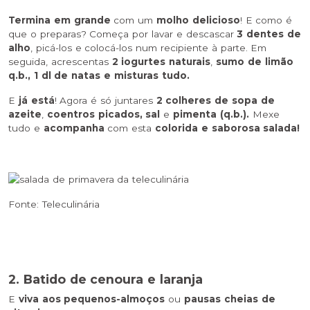
Termina em grande
com um
molho delicioso
! E como é
que o preparas? Começa por lavar e descascar
3 dentes de
alho
, picá-los e colocá-los num recipiente à parte. Em
seguida, acrescentas
2 iogurtes naturais
,
sumo de limão
q.b., 1 dl de natas e misturas tudo.
E
já está
! Agora é só juntares
2 colheres de sopa de
azeite
,
coentros picados,
sal
e
pimenta (q.b.).
Mexe
tudo e
acompanha
com esta
colorida e saborosa salada!
Fonte: Teleculinária
2. Batido de cenoura e laranja
E
viva aos pequenos-almoços
ou
pausas cheias de