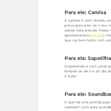
Para ele: Camisa
A camisa é, sem dúvida, um
preocupes pois, se o teu n
adorar esta prenda. Passa
apontamentos (
48,96€
). P
que cai bem tanto com um 
Para ela: Sapatilh
Surpreende-a com umas sap
lembrar-se de ti e do dia 
é tudo!
Para ele: Soundba
E que tal uma prenda para
caseiras? Com esta soundb