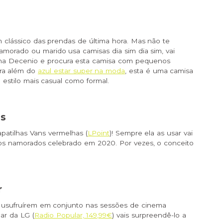
 clássico das prendas de última hora. Mas não te
amorado ou marido usa camisas dia sim dia sim, vai
 na Decenio e procura esta camisa com pequenos
ara além do
azul estar super na moda
, esta é uma camisa
estilo mais casual como formal.
as
atilhas Vans vermelhas (
LPoint
)! Sempre ela as usar vai
dos namorados celebrado em 2020. Por vezes, o conceito
r
 usufruírem em conjunto nas sessões de cinema
ar da LG (
Radio Popular, 149,99€
) vais surpreendê-lo a