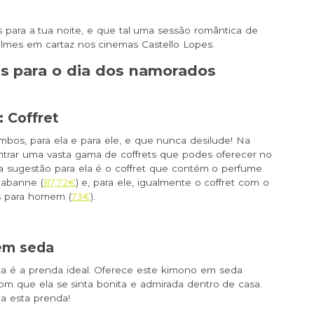
s para a tua noite, e que tal uma sessão romântica de
ilmes em cartaz nos cinemas Castello Lopes.
as para o dia dos namorados
: Coffret
bos, para ela e para ele, e que nunca desilude! Na
ontrar uma vasta gama de coffrets que podes oferecer no
a sugestão para ela é o coffret que contém o perfume
Rabanne (
87,72€
) e, para ele, igualmente o coffret com o
 para homem (
73€
).
em seda
ta é a prenda ideal. Oferece este kimono em seda
com que ela se sinta bonita e admirada dentro de casa.
 a esta prenda!