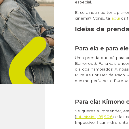
especial.
E, se ainda não tens plano
cinema? Consulta
aqui
os f
Ideias de prend
Para ela e para ele
Uma prenda que dá para am
Barreiros & Faria vais enc
dia dos namorados. A noss
Pure Xs For Her da Paco 
mesmo perfume, o Pure Xs
Para ela: Kimono 
Se queres surpreender, es
(
Intimissimi, 99,90€
) e faz 
Impossível ficar indiferente