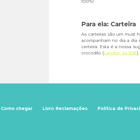
100%!
Para ela: Carteira
As carteiras são um must h
acompanham no dia a dia e
certeira. Esta é a nossa sug
crocodilo (
Lanidor, 24,95€
).
Como chegar
Livro Reclamações
Política de Priva