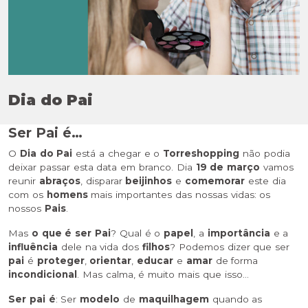
Dia do Pai
Ser Pai é…
O
Dia do Pai
está a chegar e o
Torreshopping
não podia
deixar passar esta data em branco. Dia
19 de março
vamos
reunir
abraços
, disparar
beijinhos
e
comemorar
este dia
com os
homens
mais importantes das nossas vidas: os
nossos
Pais
.
Mas
o que é ser Pai
? Qual é o
papel
, a
importância
e a
influência
dele na vida dos
filhos
? Podemos dizer que ser
pai
é
proteger
,
orientar
,
educar
e
amar
de forma
incondicional
. Mas calma, é muito mais que isso…
Ser pai é
: Ser
modelo
de
maquilhagem
quando as