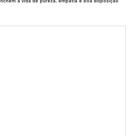
nchem a vida de pureza, empatia e boa disposição
: