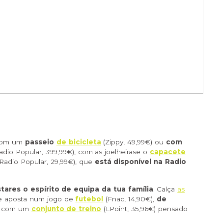
com um
passeio
de bicicleta
(Zippy, 49,99€) ou
com
adio Popular, 399,99€), com as joelheirase o
capacete
Radio Popular, 29,99€), que
está disponível na Radio
tares o espírito de equipa da tua família
. Calça
as
 e aposta num jogo de
futebol
(Fnac, 14,90€),
de
, com um
conjunto de treino
(LPoint, 35,96€)
pensado