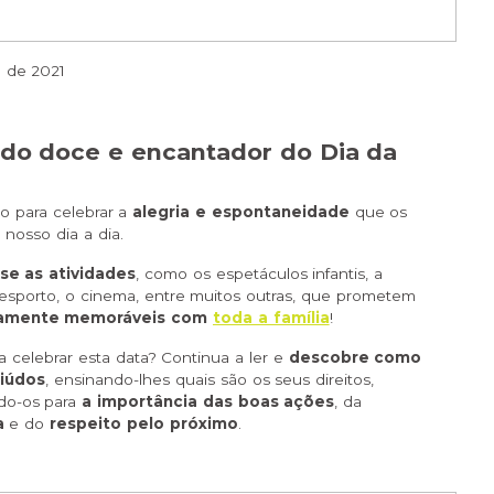
o de 2021
o doce e encantador do Dia da
to para celebrar a
alegria e espontaneidade
que os
 nosso dia a dia.
se as atividades
, como os espetáculos infantis, a
esporto, o cinema, entre muitos outras, que prometem
tamente memoráveis com
toda a família
!
a celebrar esta data? Continua a ler e
descobre como
iúdos
, ensinando-lhes quais são os seus direitos,
do-os para
a importância das boas ações
, da
ha
e do
respeito pelo próximo
.