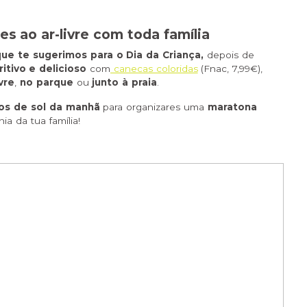
des ao ar-livre com toda família
que te sugerimos para o Dia da Criança,
depois de
tivo e delicioso
com
canecas coloridas
(Fnac, 7,99€),
ivre
,
no parque
ou
junto à praia
.
ios de sol da manhã
para organizares uma
maratona
a da tua família!