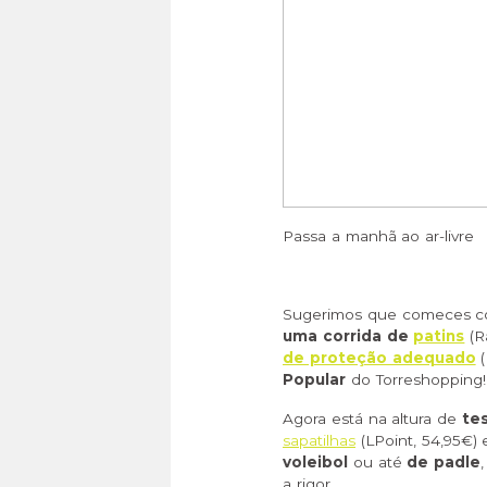
Passa a manhã ao ar-livre
Sugerimos que comeces 
uma corrida de
patins
(R
de proteção adequado
(
Popular
do Torreshopping!
Agora está na altura de
tes
sapatilhas
(LPoint, 54,95€)
voleibol
ou até
de padle
a rigor.