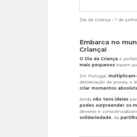
Dia da Criança – 1 de junh
Embarca no mund
Criança!
O Dia da Criança
é perfei
mais pequenos
trazem ao
Em Portugal,
multiplicam-
declamação de poesia, o d
criar momentos absolu
Ainda
não tens ideias
par
podes surpreender os m
deveres e consciencializan
solidariedade
, da
partil