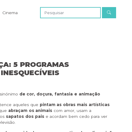
Cinema
ÇA: 5 PROGRAMAS
 INESQUECÍVEIS
sinónimo
de cor, doçura, fantasia e animação
rtence aqueles que
pintam as obras mais artísticas
 que
abraçam os animais
com amor, usam a
 os
sapatos dos pais
e acordam bem cedo para ver
elevisão.