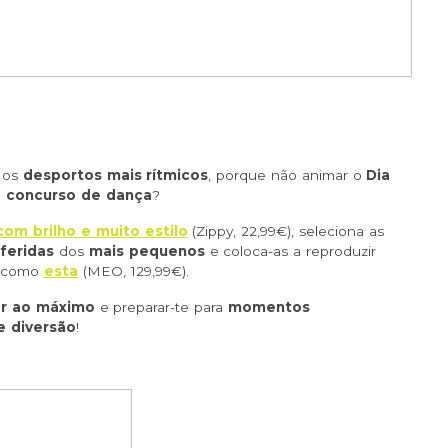
s os
desportos mais rítmicos
, porque não animar o
Dia
concurso de dança
?
com brilho e muito estilo
(Zippy, 22,99€), seleciona as
feridas
dos
mais pequenos
e coloca-as a reproduzir
y
como
esta
(MEO, 129,99€).
ar ao máximo
e preparar-te para
momentos
e diversão
!