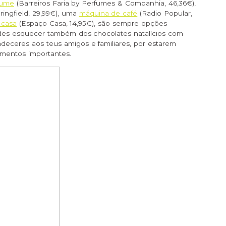
fume
(Barreiros Faria by Perfumes & Companhia, 46,36€),
ringfield, 29,99€), uma
máquina de café
(Radio Popular,
 casa
(Espaço Casa, 14,95€), são sempre opções
odes esquecer também dos chocolates natalícios com
deceres aos teus amigos e familiares, por estarem
mentos importantes.