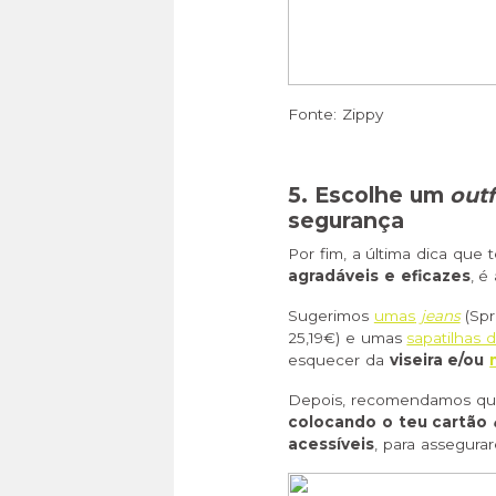
Fonte: Zippy
5. Escolhe um
outf
segurança
Por fim, a última dica que
agradáveis e eficazes
, é
Sugerimos
umas
jeans
(Spr
25,19€) e umas
sapatilhas 
esquecer da
viseira e/ou
Depois, recomendamos que o
colocando o teu cartão
acessíveis
, para assegurar