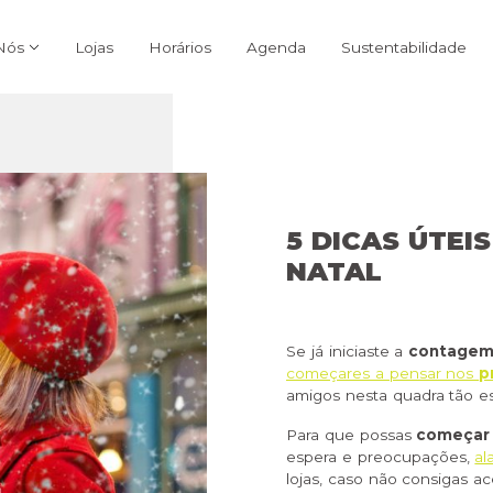
Nós
Lojas
Horários
Agenda
Sustentabilidade
5 DICAS ÚTEI
NATAL
Se já iniciaste a
contagem 
começares a pensar nos
p
amigos nesta quadra tão es
Para que possas
começar j
espera e preocupações,
al
lojas, caso não consigas ac