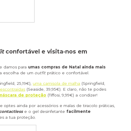
it
confortável e visita-nos em
 te damos para
umas compras de Natal ainda mais
 a escolha de um
outfit
prático e confortável.
ingfield, 25,19€),
uma camisola de malha
(Springfield,
descontraídas
(Seaside, 39,95€). E claro, não te podes
máscara de proteção
(Tiffosi, 9,99€) a condizer!
ptes ainda por acessórios e malas de tiracolo práticas,
contactless
e o gel desinfetante
facilmente
es a tua proteção.