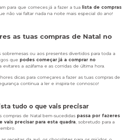
tam para que comeces já a fazer a tua
lista de compras
que não vai faltar nada na noite mais especial do ano!
eres as tuas compras de Natal no
s sobremesas ou aos presentes divertidos para toda a
tigos que
podes começar já a comprar no
a evitares a azáfama e as corridas de última hora.
lhores dicas para começares a fazer as tuas compras de
urança continua a ler e inspira-te connosco!
ista tudo o que vais precisar
as compras de Natal bem-sucedidas
passa por fazeres
 vais precisar para esta quadra
, sobretudo para a
zembro.
 as receitas da avó, os chocolates para os miúdos, o